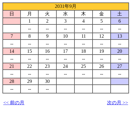
2031年9月
日
月
火
水
木
金
土
1
2
3
4
5
6
--
--
--
--
--
--
7
8
9
10
11
12
13
--
--
--
--
--
--
--
14
15
16
17
18
19
20
--
--
--
--
--
--
--
21
22
23
24
25
26
27
--
--
--
--
--
--
--
28
29
30
--
--
--
<< 前の月
次の月 >>