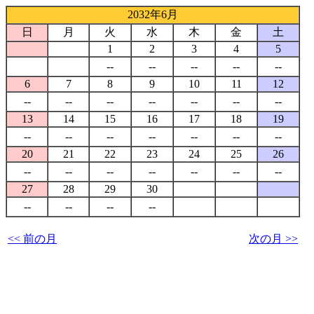
2032年6月
日
月
火
水
木
金
土
1
2
3
4
5
--
--
--
--
--
6
7
8
9
10
11
12
--
--
--
--
--
--
--
13
14
15
16
17
18
19
--
--
--
--
--
--
--
20
21
22
23
24
25
26
--
--
--
--
--
--
--
27
28
29
30
--
--
--
--
<< 前の月
次の月 >>