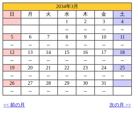
2034年3月
日
月
火
水
木
金
土
1
2
3
4
--
--
--
--
5
6
7
8
9
10
11
--
--
--
--
--
--
--
12
13
14
15
16
17
18
--
--
--
--
--
--
--
19
20
21
22
23
24
25
--
--
--
--
--
--
--
26
27
28
29
30
31
--
--
--
--
--
--
<< 前の月
次の月 >>