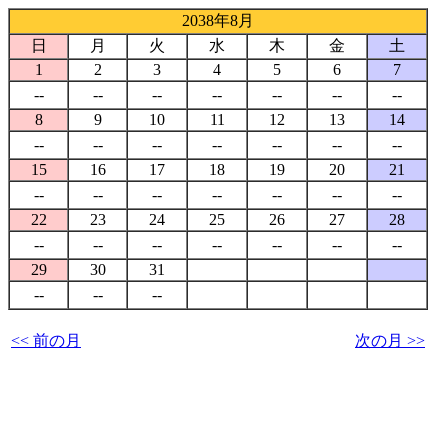
2038年8月
日
月
火
水
木
金
土
1
2
3
4
5
6
7
--
--
--
--
--
--
--
8
9
10
11
12
13
14
--
--
--
--
--
--
--
15
16
17
18
19
20
21
--
--
--
--
--
--
--
22
23
24
25
26
27
28
--
--
--
--
--
--
--
29
30
31
--
--
--
<< 前の月
次の月 >>