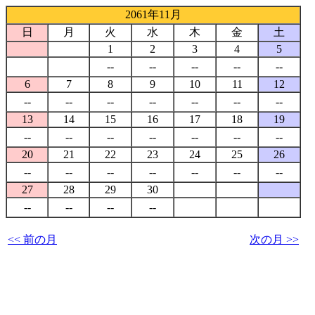
2061年11月
日
月
火
水
木
金
土
1
2
3
4
5
--
--
--
--
--
6
7
8
9
10
11
12
--
--
--
--
--
--
--
13
14
15
16
17
18
19
--
--
--
--
--
--
--
20
21
22
23
24
25
26
--
--
--
--
--
--
--
27
28
29
30
--
--
--
--
<< 前の月
次の月 >>