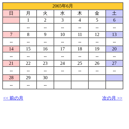
2065年6月
日
月
火
水
木
金
土
1
2
3
4
5
6
--
--
--
--
--
--
7
8
9
10
11
12
13
--
--
--
--
--
--
--
14
15
16
17
18
19
20
--
--
--
--
--
--
--
21
22
23
24
25
26
27
--
--
--
--
--
--
--
28
29
30
--
--
--
<< 前の月
次の月 >>