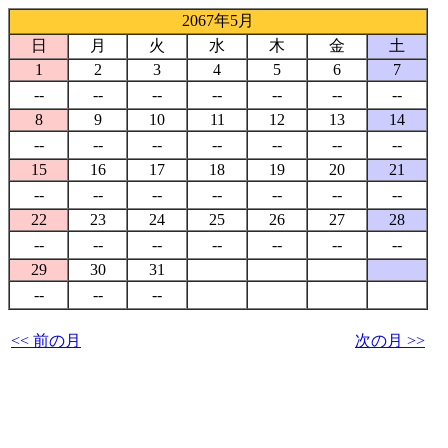
2067年5月
日
月
火
水
木
金
土
1
2
3
4
5
6
7
--
--
--
--
--
--
--
8
9
10
11
12
13
14
--
--
--
--
--
--
--
15
16
17
18
19
20
21
--
--
--
--
--
--
--
22
23
24
25
26
27
28
--
--
--
--
--
--
--
29
30
31
--
--
--
<< 前の月
次の月 >>