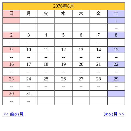
2076年8月
日
月
火
水
木
金
土
1
--
2
3
4
5
6
7
8
--
--
--
--
--
--
--
9
10
11
12
13
14
15
--
--
--
--
--
--
--
16
17
18
19
20
21
22
--
--
--
--
--
--
--
23
24
25
26
27
28
29
--
--
--
--
--
--
--
30
31
--
--
<< 前の月
次の月 >>