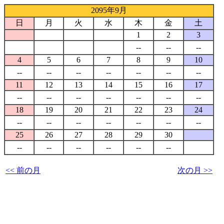
2095年9月
日
月
火
水
木
金
土
1
2
3
--
--
--
4
5
6
7
8
9
10
--
--
--
--
--
--
--
11
12
13
14
15
16
17
--
--
--
--
--
--
--
18
19
20
21
22
23
24
--
--
--
--
--
--
--
25
26
27
28
29
30
--
--
--
--
--
--
<< 前の月
次の月 >>