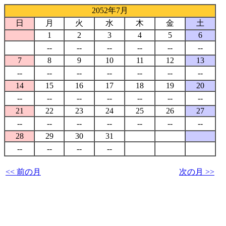
2052年7月
日
月
火
水
木
金
土
1
2
3
4
5
6
--
--
--
--
--
--
7
8
9
10
11
12
13
--
--
--
--
--
--
--
14
15
16
17
18
19
20
--
--
--
--
--
--
--
21
22
23
24
25
26
27
--
--
--
--
--
--
--
28
29
30
31
--
--
--
--
<< 前の月
次の月 >>