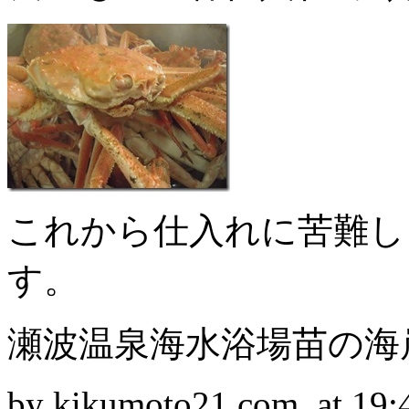
これから仕入れに苦難し
す。
瀬波温泉海水浴場苗の海
by kikumoto21.com at 19: