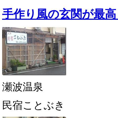
手作り風の玄関が最高
瀬波温泉
民宿ことぶき