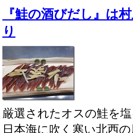
『鮭の酒びだし』は村
り
厳選されたオスの鮭を塩
日本海に吹く寒い北西の