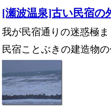
[瀬波温泉]古い民宿
我が民宿通りの迷惑極ま
民宿ことぶきの建造物の