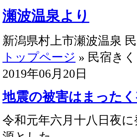
瀬波温泉より
新潟県村上市瀬波温泉 
トップページ
» 民宿き
2019年06月20日
地震の被害はまったく
令和元年六月十八日夜に
源とした