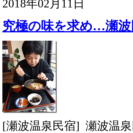
2018年02月11日
究極の味を求め…瀬波
[瀬波温泉民宿] 瀬波温